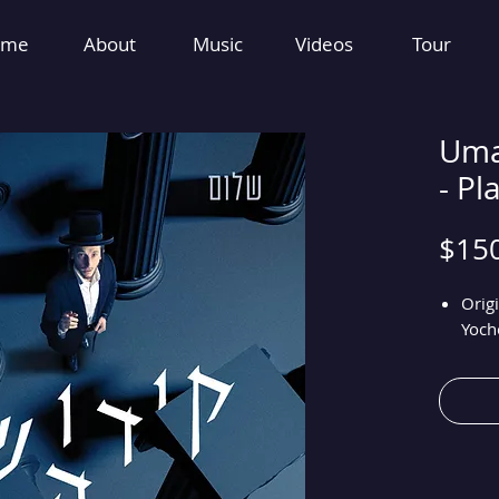
ome
About
Music
Videos
Tour
Uma
- Pl
$15
Orig
Yoch